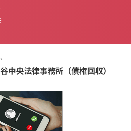
促
任
と
>
は市ヶ谷中央法律事務所（債権回収）